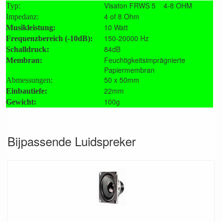
Visaton FRWS 5 4-8 OHM
Typ:
4 of 8 Ohm
Impedanz:
10 Watt
Musikleistung:
150-20000 Hz
Frequenzbereich (-10dB):
84dB
Schalldruck:
Feuchtigkeitsimprägnierte
Membran:
Papiermembran
50 x 50mm
Abmessungen:
22mm
Einbautiefe:
100g
Gewicht:
Bijpassende Luidspreker