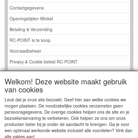
Contactgegevens
Openingstijden Winkel
Betaling & Verzending
RC-POINT is te koop
Voorraadbeheer
Privacy & Cookie beleid RC-POINT
LINK PAGINA
Welkom! Deze website maakt gebruik
Gastenboek RC-POINT
van cookies
Kijkje in de Winkel
Leuk dat je onze site bezoekt. Geef hier aan welke cookies we
mogen plaatsen. De noodzakelijke cookies verzamelen geen
persoonsgegevens. De overige cookies helpen ons de site en je
bezoekerservaring te verbeteren. Ook helpen ze ons om onze
producten beter bij je onder de aandacht te brengen. Ga je voor
een optimaal werkende website inclusief alle voordelen? Vink dan
alle vakjes aan!