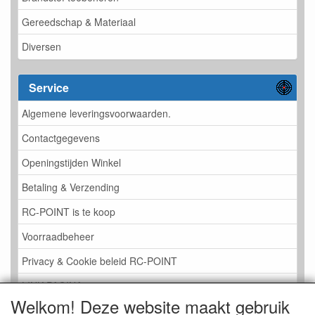
Gereedschap & Materiaal
Diversen
Service
Algemene leveringsvoorwaarden.
Contactgegevens
Openingstijden Winkel
Betaling & Verzending
RC-POINT is te koop
Voorraadbeheer
Privacy & Cookie beleid RC-POINT
LINK PAGINA
Welkom! Deze website maakt gebruik
Gastenboek RC-POINT