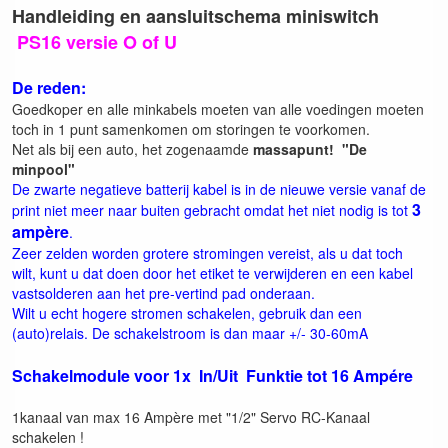
Handleiding en aansluitschema miniswitch
PS16 versie O of U
De reden:
Goedkoper en alle minkabels moeten van alle voedingen moeten
toch in 1 punt samenkomen om storingen te voorkomen.
Net als bij een auto, het zogenaamde
massapunt! "De
minpool"
De zwarte negatieve batterij kabel is in de nieuwe versie vanaf de
3
print niet meer naar buiten gebracht omdat het niet nodig is tot
ampère
.
Zeer zelden worden grotere stromingen vereist, als u dat toch
wilt, kunt u dat doen door het etiket te verwijderen en een kabel
vastsolderen aan het pre-vertind pad onderaan.
Wilt u echt hogere stromen schakelen, gebruik dan een
(auto)relais. De schakelstroom is dan maar +/- 30-60mA
Schakelmodule voor 1x In/Uit Funktie tot 16 Ampére
1kanaal van max 16 Ampère met "1/2" Servo RC-Kanaal
schakelen !