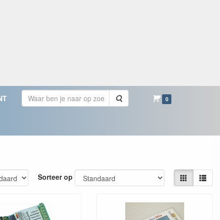
Zoeken
NT
0
Sorteer op