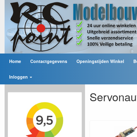
Home
Contactgegevens
Openingstijden Winkel
B
Inloggen
Servonau