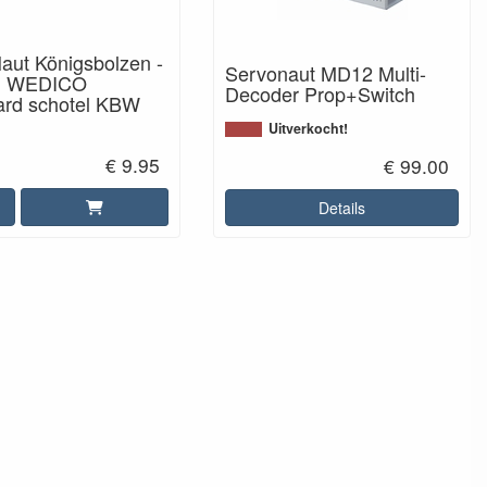
aut Königsbolzen -
Servonaut MD12 Multi-
in WEDICO
Decoder Prop+Switch
ard schotel KBW
Uitverkocht!
€ 9.95
€ 99.00
Details