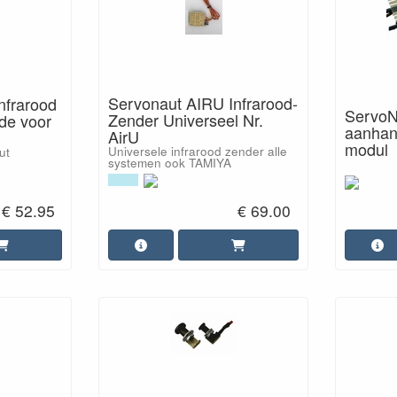
Servonaut AIRU Infrarood-
nfrarood
ServoN
Zender Universeel Nr.
ode voor
aanhang
AirU
modul
Universele infrarood zender alle
ut
systemen ook TAMIYA
€ 52.95
€ 69.00