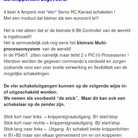
4 keer 4 Ampere met "één" Servo RC-Kanaal schakelen !
Met een moduul dat kleiner als een eurocent is!!!
Het is niet alleen dat er de kleinste 8-Bit-Controller van de wereld
is ingebouwd!!
Het is vermoedelijk ook nog eens het
kleinste Multi-
processorsystem
van de wereld!
In de PS4bT zitten namelijk maar liefst 2 x PIC10-Processoren !
Hierdoor worden de gegeven commando’s verdeeld en zorgen
zodoende voor een zeer snelle verwerking en flexibiliteit van de
mogelijke schakelingen.
De vier schakeluitgangen kunnen op de volgende wijze in-
of uitgeschakeld worden:
We nemen als voorbeeld “de stick”. Maar dit kan ook een
schakelaar op de zender zijn.
Stick kort naar links = knippersignaaluitgang B1 start/stop
Stick kort naar rechts = knippersignaaluitgang B2 start/stop
Stick lang naar links = Uitgang A1 schakelt beide knipperlichten
in B1+B2 maar van elkaar geinverteerd om en om knipperen