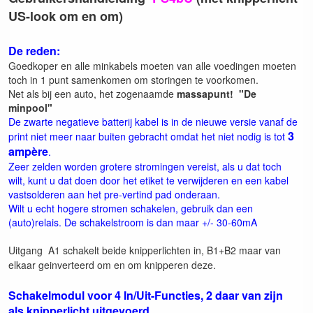
US-look om en om)
De reden:
Goedkoper en alle minkabels moeten van alle voedingen moeten
toch in 1 punt samenkomen om storingen te voorkomen.
Net als bij een auto, het zogenaamde
massapunt! "De
minpool"
De zwarte negatieve batterij kabel is in de nieuwe versie vanaf de
3
print niet meer naar buiten gebracht omdat het niet nodig is tot
ampère
.
Zeer zelden worden grotere stromingen vereist, als u dat toch
wilt, kunt u dat doen door het etiket te verwijderen en een kabel
vastsolderen aan het pre-vertind pad onderaan.
Wilt u echt hogere stromen schakelen, gebruik dan een
(auto)relais. De schakelstroom is dan maar +/- 30-60mA
Uitgang A1 schakelt beide knipperlichten in, B1+B2 maar van
elkaar geinverteerd om en om knipperen deze.
Schakelmodul voor 4 In/Uit-Functies, 2 daar van zijn
als knipperlicht uitgevoerd.