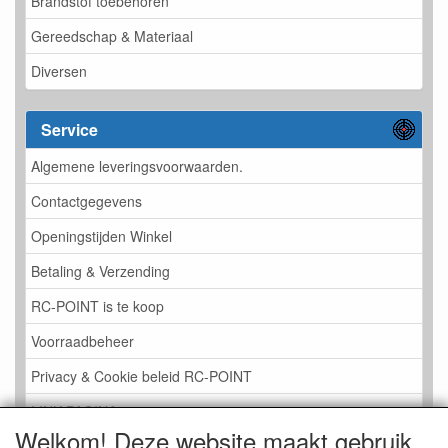
Brandstof toebehoren
Gereedschap & Materiaal
Diversen
Service
Algemene leveringsvoorwaarden.
Contactgegevens
Openingstijden Winkel
Betaling & Verzending
RC-POINT is te koop
Voorraadbeheer
Privacy & Cookie beleid RC-POINT
LINK PAGINA
Welkom! Deze website maakt gebruik
Gastenboek RC-POINT