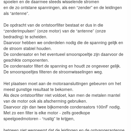
spoelen en de daarmee steeds wisselende stromen
en de zo ontstane spanningen, als een “zender” en de leidingen
als “antenne”.
De opdracht van de ontstoorfilter bestaat er dus in die
“zenderimpulsen” (onze motor) van de “antenne” (onze
bedrading) te scheiden.
Daarvoor hebben we onderdelen nodig die de spanning gelijk en
de stroom stabiel houden.
De condensator en het eventueel smoorspoeltje zijn daarvoor de
geschikte componenten.
De condensator filtert de spanning en houdt ze ongeveer gelijk.
De smoorspoeltjes filteren de stroomwisselingen weg.
Het plaatsen moet aan de motoraansluitingen gebeuren om het
meest gunstige resultaat te bekomen.
Als deze ontstoorfilter niet voldoet, kan men de metalen mantel
van de motor ook als afscherming gebruiken.
Daarvoor zijn dan twee bijkomende condensators 100nF nodig.
Met zo een filter is elke motor - zelfs goedkope
speelgoedmotoren - “rustig” te krijgen,
hetgeen niet wegneemt dat de leidingen en de ontvangerantenne