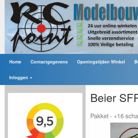
Home
Contactgegevens
Openingstijden Winkel
B
Inloggen
Beier SFR
Pakket
+16 scha