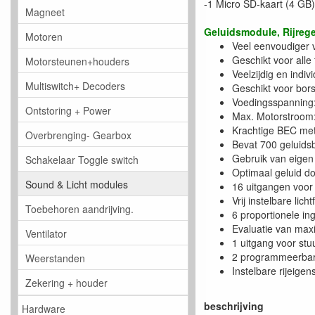
-1 Micro SD-kaart (4 GB)
Magneet
Geluidsmodule, Rijrege
Motoren
Veel eenvoudiger 
Geschikt voor all
Motorsteunen+houders
Veelzijdig en indi
Multiswitch+ Decoders
Geschikt voor bors
Voedingsspanning:
Ontstoring + Power
Max. Motorstroom
Krachtige BEC met
Overbrenging- Gearbox
Bevat 700 geluidsb
Gebruik van eigen
Schakelaar Toggle switch
Optimaal geluid do
Sound & Licht modules
16 uitgangen voor 
Vrij instelbare lic
Toebehoren aandrijving.
6 proportionele ing
Evaluatie van max
Ventilator
1 uitgang voor stu
2 programmeerbare
Weerstanden
Instelbare rijeige
Zekering + houder
beschrijving
Hardware