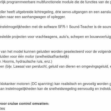
rlijk programmeerbare multifunctionele module die de functies van 
ller heeft uitgebreide lichtregeling, drie servo-uitgangen en een aansl
gnalen naar een aanhangwagen of oplegger.
nstelmogelijkheden met de software SFR-1 Sound-Teacher is de sound-d
stelde projecten voor vrachtwagens, auto's, schepen en bouwvoertuig
id van het model kunnen geluiden worden geselecteerd voor de volgend
uiden voor één motor (snelheidsafhankelijk)
v. Hoorns, hydraulische ruis, enz.)
den (bijv. Lawaai van perslucht, geluid van dieren en omgevingsgeluid, 
 klokanker motoren (DC spanning) kan realistisch en gevoelig worden 
 aan instelmogelijkheden kan de snelheidsregeling eenvoudig en indiv
voor cruise control omvatten:
ties