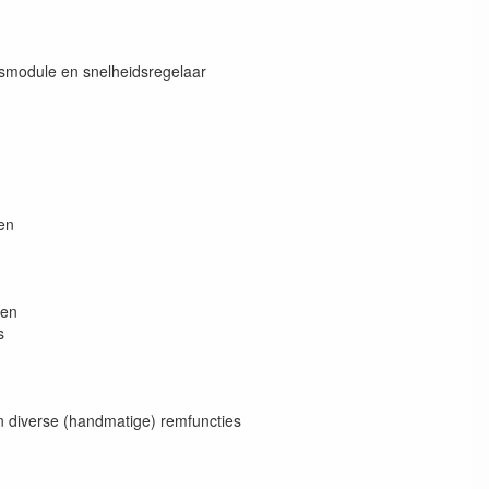
dsmodule en snelheidsregelaar
en
ten
s
en diverse (handmatige) remfuncties