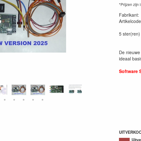
*Prijzen zijn 
Fabrikant
Artikelcode
SFR-1
5 ster(ren)
De nieuwe 
ideaal bas
Software
UITVERKO
Uitv