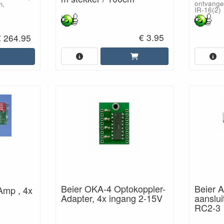
ontvange
m,
IR-16(2)
.
€ 3.95
€ 264.95
Beier 
Beier OKA-4 Optokoppler-
Amp , 4x
aanslu
Adapter, 4x ingang 2-15V
RC2-3