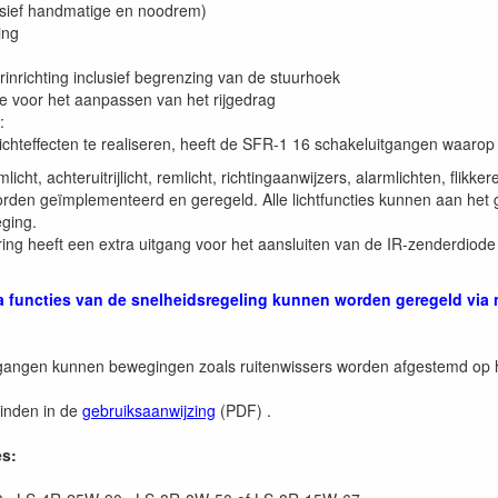
usief handmatige en noodrem)
ing
urinrichting inclusief begrenzing van de stuurhoek
e voor het aanpassen van het rijgedrag
:
ichteffecten te realiseren, heeft de SFR-1 16 schakeluitgangen waaro
cht, achteruitrijlicht, remlicht, richtingaanwijzers, alarmlichten, flikker
 geïmplementeerd en geregeld. Alle lichtfuncties kunnen aan het g
ging.
ing heeft een extra uitgang voor het aansluiten van de IR-zenderdiode
tra functies van de snelheidsregeling kunnen worden geregeld via
tgangen kunnen bewegingen zoals ruitenwissers worden afgestemd op he
vinden in de
gebruiksaanwijzing
(PDF) .
s: