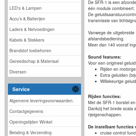
De SFR-1 is een afzonde
LED's & Lampen
één module combineert.
De geluidsaanstuurcontro
Accu's & Batterijen
transmissie van lichtsi
Laders & Netvoedingen
Vanwege de uitgebreide i
afstandsbediening.
Kabels & Stekkers
Meer dan 140 vooraf inge
Brandstof toebehoren
Sound features:
Gereedschap & Materiaal
Voor een origineel gelu
Rijden en motorgel
Diversen
Extra geluiden (bij
Willekeurige gelui
Service
Rijden functies:
Algemene leveringsvoorwaarden.
Met de SFR-1 borstel en
Dankzij het brede scala
Contactgegevens
rijeigenschappen.
Openingstijden Winkel
De instelbare functies 
Betaling & Verzending
cruise control func