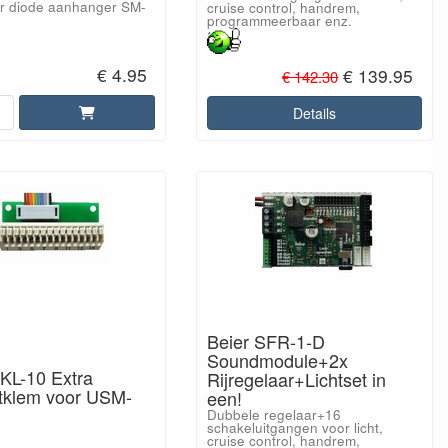
r diode aanhanger SM-
cruise control, handrem,
programmeerbaar enz.
€ 4.95
€ 139.95
€ 142.30
Details
Beier SFR-1-D
Soundmodule+2x
AKL-10 Extra
Rijregelaar+Lichtset in
itklem voor USM-
een!
Dubbele regelaar+16
schakeluitgangen voor licht,
cruise control, handrem,