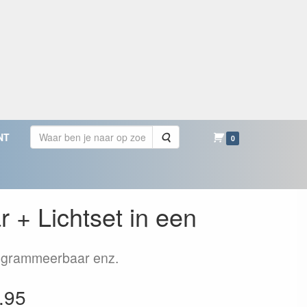
Zoeken
NT
0
+ Lichtset in een
programmeerbaar enz.
.95