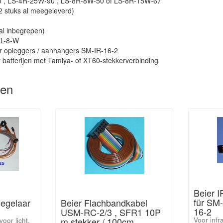
0 , LS-4R-25W-90 , LS-8R-8W-50 of LS-8R-15W-67
2 stuks al meegeleverd)
 al inbegrepen)
KL-8-W
or opleggers / aanhangers SM-IR-16-2
r batterijen met Tamiya- of XT60-stekkerverbinding
ren
Beier 
für SM
Beier Flachbandkabel
egelaar
16-2
USM-RC-2/3 , SFR1 10P
m stekker / 100cm
Voor infr
oor licht,