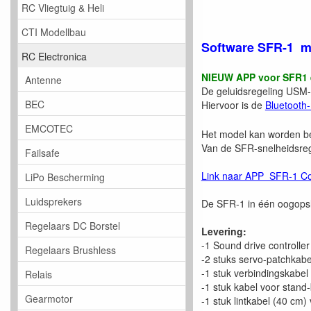
RC Vliegtuig & Heli
CTI Modellbau
Software SFR-1 
RC Electronica
NIEUW APP voor SFR1 
Antenne
De geluidsregeling USM-
BEC
Hiervoor is de
Bluetooth
EMCOTEC
Het model kan worden bes
Van de SFR-snelheidsreg
Failsafe
Link naar APP SFR-1 Con
LiPo Bescherming
Luidsprekers
De SFR-1 in één oogops
Regelaars DC Borstel
Levering:
-1 Sound drive controlle
Regelaars Brushless
-2 stuks servo-patchkabe
-1 stuk verbindingskabel
Relais
-1 stuk kabel voor stand
Gearmotor
-1 stuk lintkabel (40 cm