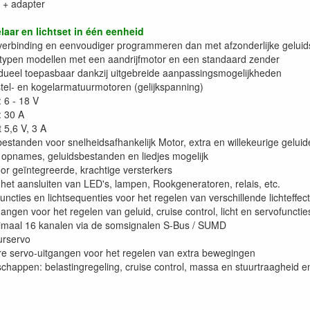
 + adapter
laar en lichtset in één eenheid
verbinding en eenvoudiger programmeren dan met afzonderlijke gelui
e typen modellen met een aandrijfmotor en een standaard zender
vidueel toepasbaar dankzij uitgebreide aanpassingsmogelijkheden
tel- en kogelarmatuurmotoren (gelijkspanning)
 6 - 18 V
: 30 A
 5,6 V, 3 A
estanden voor snelheidsafhankelijk Motor, extra en willekeurige geluid
 opnames, geluidsbestanden en liedjes mogelijk
or geïntegreerde, krachtige versterkers
het aansluiten van LED's, lampen, Rookgeneratoren, relais, etc.
htfuncties en lichtsequenties voor het regelen van verschillende lichteffec
angen voor het regelen van geluid, cruise control, licht en servofunctie
imaal 16 kanalen via de somsignalen S-Bus / SUMD
urservo
 servo-uitgangen voor het regelen van extra bewegingen
nschappen: belastingregeling, cruise control, massa en stuurtraagheid 