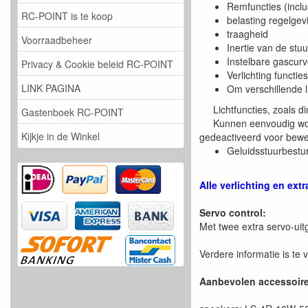
Remfuncties (incl
RC-POINT is te koop
belasting regelgev
traagheid
Voorraadbeheer
Inertie van de stu
Instelbare gascurv
Privacy & Cookie beleid RC-POINT
Verlichting functies
LINK PAGINA
Om verschillende l
Lichtfuncties, zoals dimli
Gastenboek RC-POINT
Kunnen eenvoudig worden
Kijkje in de Winkel
gedeactiveerd voor bewe
Geluidsstuurbestur
Alle verlichting en ex
Servo control:
Met twee extra servo-ui
Verdere informatie is te 
Aanbevolen accessoire