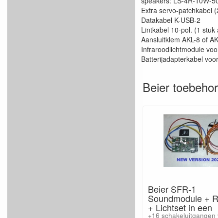
speakers: LS-4R-10W-5
Extra servo-patchkabel (
Datakabel K-USB-2
Lintkabel 10-pol. (1 stuk
Aansluitklem AKL-8 of A
Infraroodlichtmodule vo
Batterijadapterkabel voo
Beier toebeho
Beier SFR-1
Soundmodule + R
+ Lichtset in een
+16 schakeluitgangen v