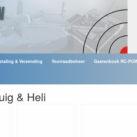
etaling & Verzending
Voorraadbeheer
Gastenboek RC-POI
uig & Heli