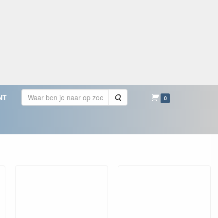
Zoeken
NT
0