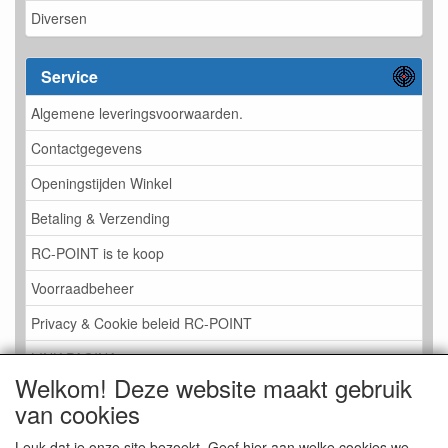
Diversen
Service
Algemene leveringsvoorwaarden.
Contactgegevens
Openingstijden Winkel
Betaling & Verzending
RC-POINT is te koop
Voorraadbeheer
Privacy & Cookie beleid RC-POINT
LINK PAGINA
Welkom! Deze website maakt gebruik
Gastenboek RC-POINT
van cookies
Kijkje in de Winkel
Leuk dat je onze site bezoekt. Geef hier aan welke cookies we