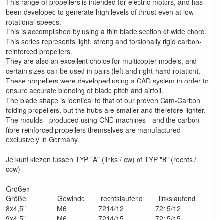
This range of propellers is intended for electric motors, and has
been developed to generate high levels of thrust even at low
rotational speeds.
This is accomplished by using a thin blade section of wide chord.
This series represents light, strong and torsionally rigid carbon-
reinforced propellers.
They are also an excellent choice for multicopter models, and
certain sizes can be used in pairs (left and right-hand rotation).
These propellers were developed using a CAD system in order to
ensure accurate blending of blade pitch and airfoil.
The blade shape is identical to that of our proven Cam-Carbon
folding propellers, but the hubs are smaller and therefore lighter.
The moulds - produced using CNC machines - and the carbon
fibre reinforced propellers themselves are manufactured
exclusively in Germany.
Je kunt kiezen tussen TYP "A" (links / cw) of TYP "B" (rechts /
ccw)
Größen
Größe Gewinde rechtslaufend linkslaufend
8x4,5" M6 7214/12 7215/12
9x4,5" M6 7214/15 7215/15