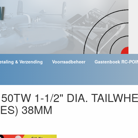
etaling & Verzending
Voorraadbeheer
Gastenboek RC-POI
0TW 1-1/2" DIA. TAILWHE
ES) 38MM