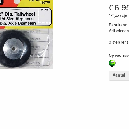
€
6.9
*Prijzen zijn 
Fabrikant
Artikelcode
01185910
0 ster(ren)
Op voorraa
Aantal
b