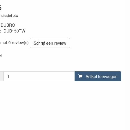
5
inclusief btw
:
DUBRO
:
DUB150TW
0957
 met 0 review(s)
Schrijf een review
d
Artikel toevoegen