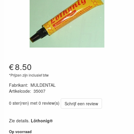
€
8.50
*Prijzen zijn inclusief btw
Fabrikant
:
MULDENTAL
Artikelcode
:
35007
4026007350074
0 ster(ren) met 0 review(s)
Schrijf een review
Zie details.
Löthonig®
Op voorraad