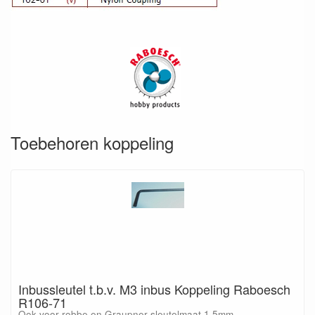
Toebehoren koppeling
Inbussleutel t.b.v. M3 inbus Koppeling Raboesch
R106-71
Ook voor robbe en Graupner sleutelmaat 1,5mm