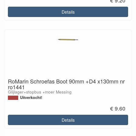
€ 9.20
Details
RoMarin Schroefas Boot 90mm +D4 x130mm nr
ro1441
Glijlager+stopbus +moer Messing
Uitverkocht!
€ 9.60
Details