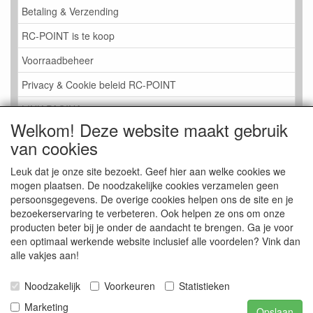
Betaling & Verzending
RC-POINT is te koop
Voorraadbeheer
Privacy & Cookie beleid RC-POINT
LINK PAGINA
Welkom! Deze website maakt gebruik
Gastenboek RC-POINT
van cookies
Kijkje in de Winkel
Leuk dat je onze site bezoekt. Geef hier aan welke cookies we
mogen plaatsen. De noodzakelijke cookies verzamelen geen
persoonsgegevens. De overige cookies helpen ons de site en je
bezoekerservaring te verbeteren. Ook helpen ze ons om onze
producten beter bij je onder de aandacht te brengen. Ga je voor
een optimaal werkende website inclusief alle voordelen? Vink dan
alle vakjes aan!
Noodzakelijk
Voorkeuren
Statistieken
Marketing
Opslaan