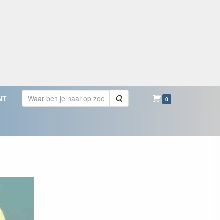
Zoeken
NT
0