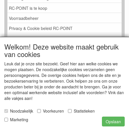
RC-POINT is te koop
Voorraadbeheer
Privacy & Cookie beleid RC-POINT
LINK PAGINA
Welkom! Deze website maakt gebruik
Gastenboek RC-POINT
van cookies
Kijkje in de Winkel
Leuk dat je onze site bezoekt. Geef hier aan welke cookies we
mogen plaatsen. De noodzakelijke cookies verzamelen geen
persoonsgegevens. De overige cookies helpen ons de site en je
bezoekerservaring te verbeteren. Ook helpen ze ons om onze
producten beter bij je onder de aandacht te brengen. Ga je voor
een optimaal werkende website inclusief alle voordelen? Vink dan
alle vakjes aan!
Noodzakelijk
Voorkeuren
Statistieken
Marketing
Opslaan