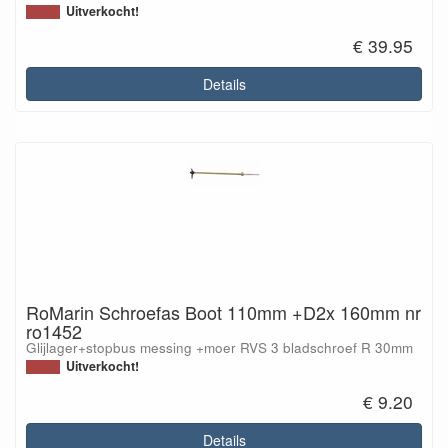
Uitverkocht!
€ 39.95
Details
RoMarin Schroefas Boot 110mm +D2x 160mm nr
ro1452
Glijlager+stopbus messing +moer RVS 3 bladschroef R 30mm
Uitverkocht!
€ 9.20
Details