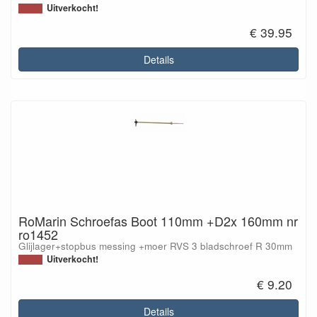
Uitverkocht!
€ 39.95
Details
RoMarin Schroefas Boot 110mm +D2x 160mm nr
ro1452
Glijlager+stopbus messing +moer RVS 3 bladschroef R 30mm
Uitverkocht!
€ 9.20
Details