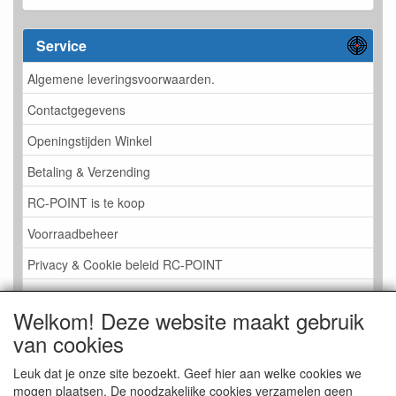
Service
Algemene leveringsvoorwaarden.
Contactgegevens
Openingstijden Winkel
Betaling & Verzending
RC-POINT is te koop
Voorraadbeheer
Privacy & Cookie beleid RC-POINT
LINK PAGINA
Welkom! Deze website maakt gebruik
Gastenboek RC-POINT
van cookies
Kijkje in de Winkel
Leuk dat je onze site bezoekt. Geef hier aan welke cookies we
mogen plaatsen. De noodzakelijke cookies verzamelen geen