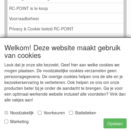
RC-POINT is te koop
Voorraadbeheer
Privacy & Cookie beleid RC-POINT
LINK PAGINA
Welkom! Deze website maakt gebruik
Gastenboek RC-POINT
van cookies
Kijkje in de Winkel
Leuk dat je onze site bezoekt. Geef hier aan welke cookies we
mogen plaatsen. De noodzakelijke cookies verzamelen geen
persoonsgegevens. De overige cookies helpen ons de site en je
bezoekerservaring te verbeteren. Ook helpen ze ons om onze
producten beter bij je onder de aandacht te brengen. Ga je voor
een optimaal werkende website inclusief alle voordelen? Vink dan
alle vakjes aan!
Noodzakelijk
Voorkeuren
Statistieken
Marketing
Opslaan