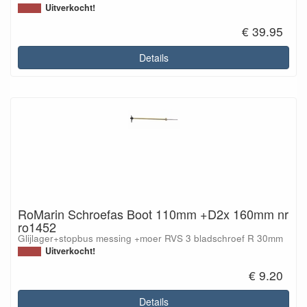
Uitverkocht!
€ 39.95
Details
RoMarin Schroefas Boot 110mm +D2x 160mm nr
ro1452
Glijlager+stopbus messing +moer RVS 3 bladschroef R 30mm
Uitverkocht!
€ 9.20
Details