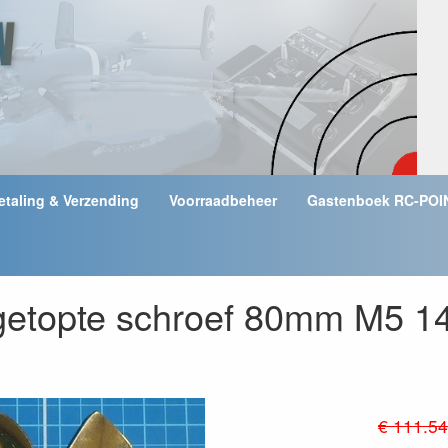
etaling & Verzending
Voorraadbeheer
Gastenboek RC-POI
getopte schroef 80mm M5 14
€ 111.54