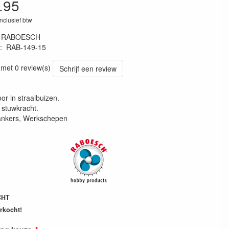
.95
inclusief btw
:
RABOESCH
:
RAB-149-15
23660
 met 0 review(s)
Schrijf een review
or in straalbuizen.
stuwkracht.
ankers, Werkschepen
CHT
erkocht!