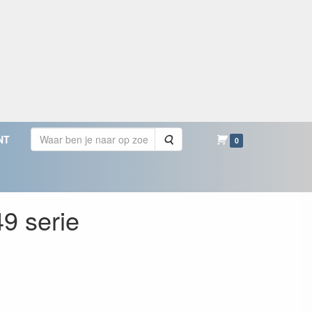
Zoeken
NT
0
9 serie