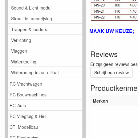
Sound & Licht modul
Straal Jet aandrijving
Trappen & ladders
MAAK UW KEUZE; 
Verlichting
Vlaggen
Reviews
Waterkoeling
Er zijn geen reviews bes
Waterpomp-inlaat-uitlaat
Schrijf een review
RC Vrachtwagen
Productkenme
RC Bouwmachines
Merken
RC-Auto
RC Vliegtuig & Heli
CTI Modellbau
RC Electronica