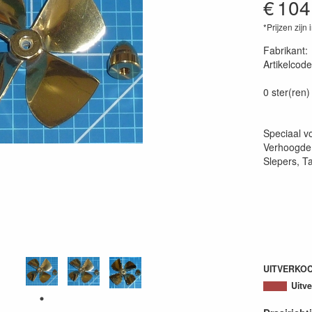
€
104
*Prijzen zijn 
Fabrikant
Artikelcode
87161820
0 ster(ren)
Speciaal vo
Verhoogde 
Slepers, T
UITVERKO
Uitv