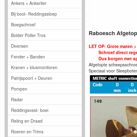
Ankers + Ankerlier
Bij boot- Reddingssloep
Boegschroef
Raboesch Afgetopt
Bolder Poller Tros
Diversen
LET OP: Grote maten >
Schroef direct teg
Fender + Banden
Dus borgen met s
Afgetopte scheepsschroe
Kranen + blusmonitoren
Speciaal voor Sleepboten
Patrijspoort + Deuren
Pompen
Radar
Reddingsvest- boei
Reling en Draad
Roeren en Trims