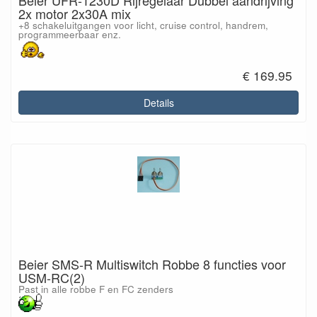
Beier UFR-1230D Rijregelaar Dubbel aandrijving
2x motor 2x30A mix
+8 schakeluitgangen voor licht, cruise control, handrem,
programmeerbaar enz.
€ 169.95
Details
Beier SMS-R Multiswitch Robbe 8 functies voor
USM-RC(2)
Past in alle robbe F en FC zenders