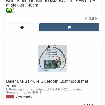
Beier Flachbandkabel USM-RC-2/3 , SFR1 10P
m stekker / 40cm
€ 2.89
Beier LM-BT-16-4 Bluetooth Lichtmodul met
zender
Uitbreiding voor Soundmodul USM-RC-2/3 und den
Soundfahrtregler SFR-1.
Uitverkocht!
€ 111.95