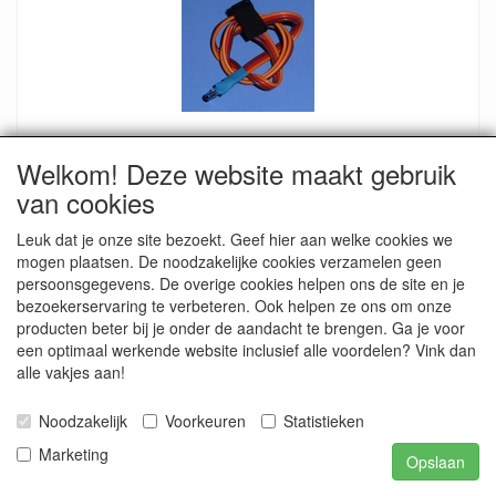
Beier IR-Senderdiode für USM-RC2-3, SFR1
Welkom! Deze website maakt gebruik
Voor infrarood lichtmodul Zender diode op USM-RC(2-3) naar
?
van cookies
Leuk dat je onze site bezoekt. Geef hier aan welke cookies we
€ 4.95
mogen plaatsen. De noodzakelijke cookies verzamelen geen
persoonsgegevens. De overige cookies helpen ons de site en je
bezoekerservaring te verbeteren. Ook helpen ze ons om onze
producten beter bij je onder de aandacht te brengen. Ga je voor
een optimaal werkende website inclusief alle voordelen? Vink dan
alle vakjes aan!
Noodzakelijk
Voorkeuren
Statistieken
Marketing
Opslaan