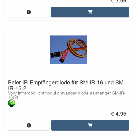
€ 3.95
Beier IR-Empfängerdiode für SM-IR-16 und SM-
IR-16-2
Voor infrarood lichtmodul ontvanger diode aanhanger SM-IR-
16(2)
€ 4.95