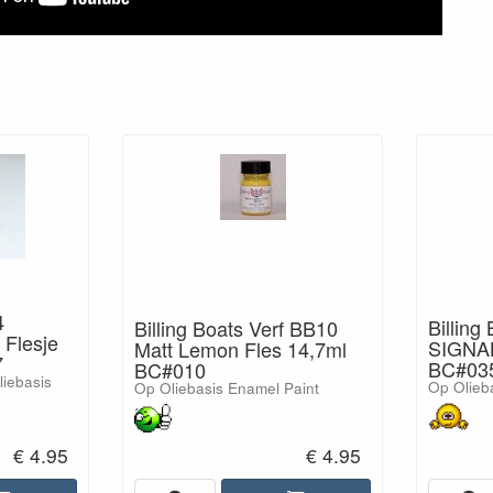
4
Billing
Billing Boats Verf BB10
Flesje
SIGNAL
Matt Lemon Fles 14,7ml
7
BC#03
BC#010
liebasis
Op Olieb
Op Oliebasis Enamel Paint
€ 4.95
€ 4.95