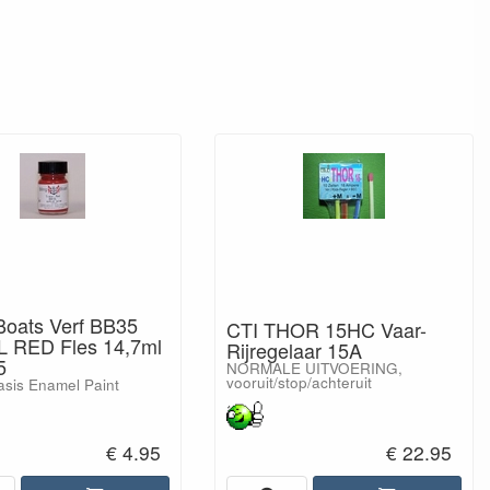
 Boats Verf BB35
CTI THOR 15HC Vaar-
 RED Fles 14,7ml
Rijregelaar 15A
5
NORMALE UITVOERING,
vooruit/stop/achteruit
asis Enamel Paint
€ 4.95
€ 22.95