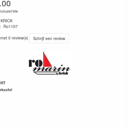
.00
inclusief btw
:
KRICK
:
Ro1107
11076
 met 0 review(s)
Schrijf een review
CHT
erkocht!