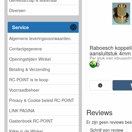
Diversen
Service
Algemene leveringsvoorwaarden.
Raboesch koppel
Contactgegevens
aansluitstuk 4mm
Per stuk met inbusschro
Openingstijden Winkel
Betaling & Verzending
RC-POINT is te koop
Voorraadbeheer
Privacy & Cookie beleid RC-POINT
Reviews
LINK PAGINA
Gastenboek RC-POINT
Er zijn geen reviews bes
Schrijf een review
Kijkje in de Winkel