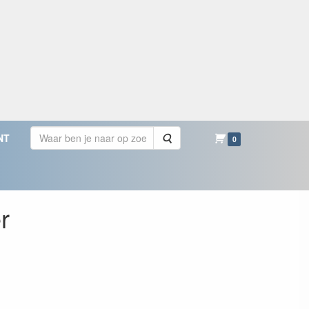
Zoeken
NT
0
r