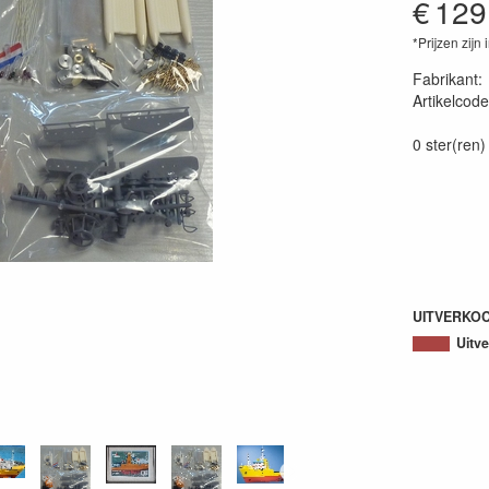
€
129
*Prijzen zijn 
Fabrikant
Artikelcode
40056970
0 ster(ren)
UITVERKO
Uitv