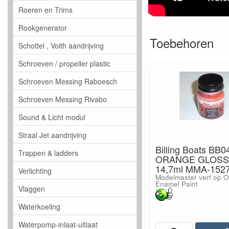
Roeren en Trims
Rookgenerator
Toebehoren
Schottel , Voith aandrijving
Schroeven / propeller plastic
Schroeven Messing Raboesch
Schroeven Messing Rivabo
Sound & Licht modul
Straal Jet aandrijving
Billing Boats BB0
Trappen & ladders
ORANGE GLOSS 
14,7ml MMA-152
Verlichting
Modelmaster verf op O
Enamel Paint
Vlaggen
Waterkoeling
Waterpomp-inlaat-uitlaat