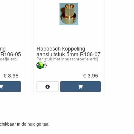
ing
Raboesch koppeling
 R106-05
aansluitstuk 5mm R106-07
efje erbij
Per stuk met inbusschroefje erbij
€ 3.95
€ 3.95
chikbaar in de huidige taal