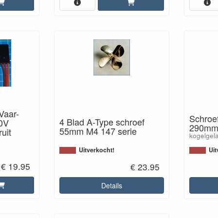
Vaar-
Schroe
4 Blad A-Type schroef
20V
290mm 
55mm M4 147 serie
ruit
kogelgel
Uitverkocht!
Uit
€ 19.95
€ 23.95
Details