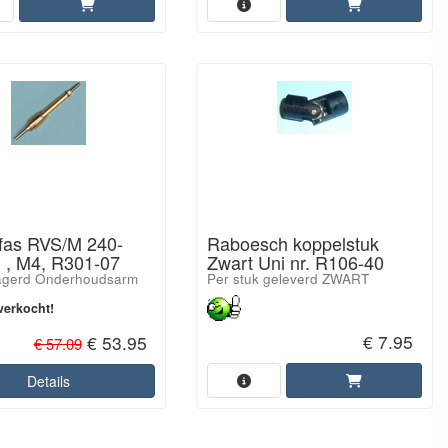
Raboesch koppelstuk
fas RVS/M 240-
Zwart Uni nr. R106-40
, M4, R301-07
Per stuk geleverd ZWART
agerd Onderhoudsarm
verkocht!
€ 7.95
€ 53.95
€ 57.09
Details