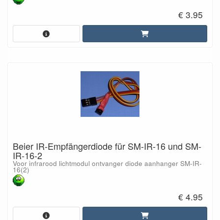
€ 3.95
Beier IR-Empfängerdiode für SM-IR-16 und SM-
IR-16-2
Voor infrarood lichtmodul ontvanger diode aanhanger SM-IR-
16(2)
€ 4.95