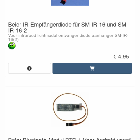
Beier IR-Empfängerdiode für SM-IR-16 und SM-
IR-16-2
Voor infrarood lichtmodul ontvanger diode aanhanger SM-IR-
16(2)
€ 4.95
Beier Bluetooth-Modul BTC-1 Voor Android vanaf